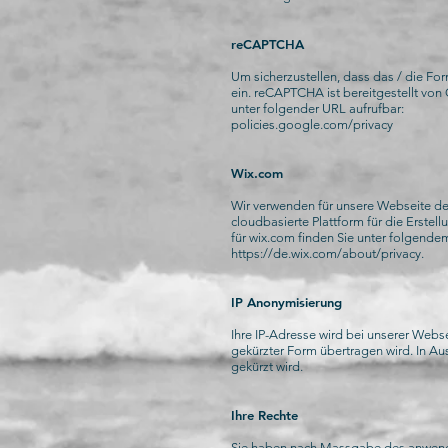
reCAPTCHA
Um sicherzustellen, dass das / die F
ein. reCAPTCHA ist bereitgestellt vo
unter folgender URL aufrufbar:
policies.google.com/privacy
Wix.com
Wir verwenden für unsere Webseite de
cloudbasierte Plattform für die Erst
für wix.com finden Sie unter folgendem
https://de.wix.com/about/privacy.
IP Anonymisierung
Ihre IP-Adresse wird bei unserer Webs
gekürzter Form übertragen wird. In
gekürzt wird.
Ihre Rechte
Sie haben nach Massgabe des anwend