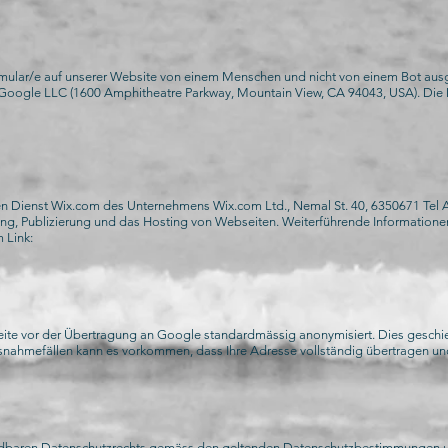
ormular/e auf unserer Website von einem Menschen und nicht von einem Bot aus
n Google LLC (1600 Amphitheatre Parkway, Mountain View, CA 94043, USA). Die
n Dienst Wix.com des Unternehmens Wix.com Ltd., Nemal St. 40, 6350671 Tel Avi
ellung, Publizierung und das Hosting von Webseiten. Weiterführende Informat
 Link:
eite vor der Übertragung an Google standardmässig anonymisiert. Dies geschie
 Ausnahmefällen kann es vorkommen, dass Ihre Adresse vollständig übertragen 
baren Datenschutzrechts gemäss den geltenden Datenschutzbestimmungen u