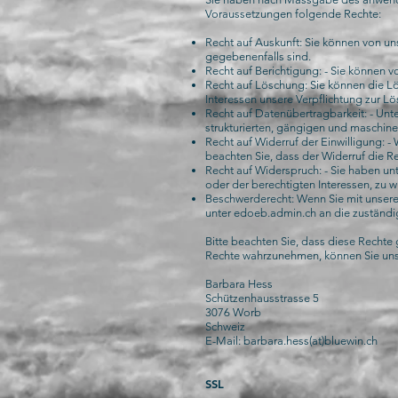
Voraussetzungen folgende Rechte:
Recht auf Auskunft: Sie können von u
gegebenenfalls sind.
Recht auf Berichtigung: - Sie können v
Recht auf Löschung: Sie können die L
Interessen unsere Verpflichtung zur L
Recht auf Datenübertragbarkeit: - Un
strukturierten, gängigen und maschine
Recht auf Widerruf der Einwilligung: -
beachten Sie, dass der Widerruf die Re
Recht auf Widerspruch: - Sie haben un
oder der berechtigten Interessen, zu 
Beschwerderecht: Wenn Sie mit unsere
unter edoeb.admin.ch an die zuständ
Bitte beachten Sie, dass diese Recht
Rechte wahrzunehmen, können Sie uns s
Barbara Hess
Schützenhausstrasse 5
3076 Worb
Schweiz
E-Mail: barbara.hess(at)bluewin.ch
SSL