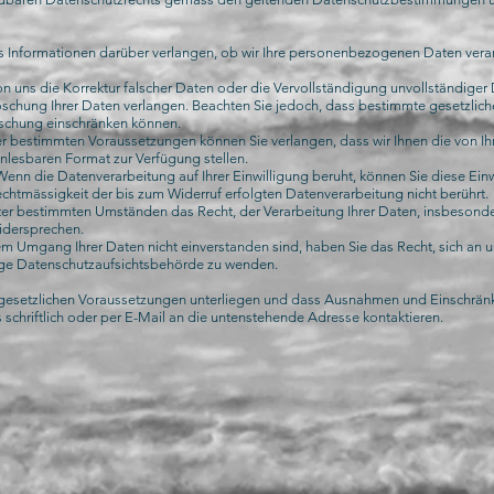
ns Informationen darüber verlangen, ob wir Ihre personenbezogenen Daten vera
on uns die Korrektur falscher Daten oder die Vervollständigung unvollständiger
öschung Ihrer Daten verlangen. Beachten Sie jedoch, dass bestimmte gesetzli
öschung einschränken können.
ter bestimmten Voraussetzungen können Sie verlangen, dass wir Ihnen die von Ih
nlesbaren Format zur Verfügung stellen.
 Wenn die Datenverarbeitung auf Ihrer Einwilligung beruht, können Sie diese Einwi
chtmässigkeit der bis zum Widerruf erfolgten Datenverarbeitung nicht berührt.
ter bestimmten Umständen das Recht, der Verarbeitung Ihrer Daten, insbesonde
widersprechen.
m Umgang Ihrer Daten nicht einverstanden sind, haben Sie das Recht, sich an
ige Datenschutzaufsichtsbehörde zu wenden.
e gesetzlichen Voraussetzungen unterliegen und dass Ausnahmen und Einschrän
chriftlich oder per E-Mail an die untenstehende Adresse kontaktieren.