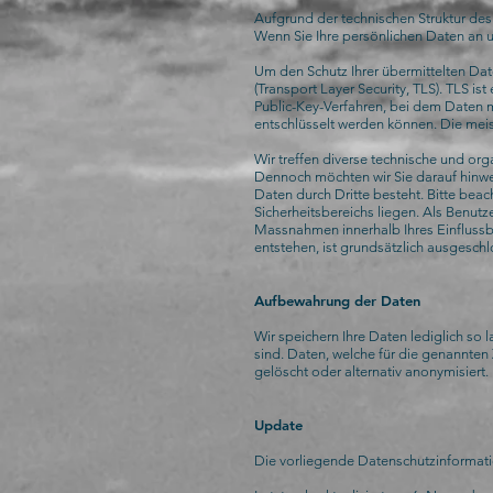
Aufgrund der technischen Struktur des 
Wenn Sie Ihre persönlichen Daten an u
Um den Schutz Ihrer übermittelten D
(Transport Layer Security, TLS). TLS is
Public-Key-Verfahren, bei dem Daten mi
entschlüsselt werden können. Die mei
Wir treffen diverse technische und or
Dennoch möchten wir Sie darauf hinwe
Daten durch Dritte besteht. Bitte bea
Sicherheitsbereichs liegen. Als Benutze
Massnahmen innerhalb Ihres Einflussbe
entstehen, ist grundsätzlich ausgeschl
Aufbewahrung der Daten
Wir speichern Ihre Daten lediglich so l
sind. Daten, welche für die genannt
gelöscht oder alternativ anonymisiert.
Update
Die vorliegende Datenschutzinformation 