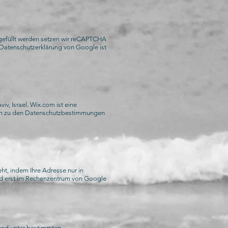
gefüllt werden setzen wir reCAPTCHA
 Datenschutzerklärung von Google ist
v, Israel. Wix.com ist eine
ionen zu den Datenschutzbestimmungen
ht, indem Ihre Adresse nur in
und erst im Rechenzentrum von Google
nd unter bestimmten