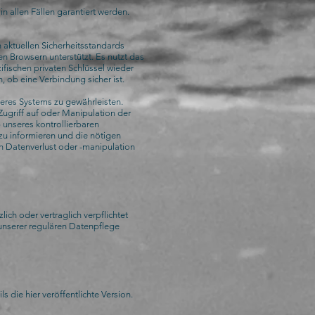
n allen Fällen garantiert werden.
 aktuellen Sicherheitsstandards
en Browsern unterstützt. Es nutzt das
fischen privaten Schlüssel wieder
 ob eine Verbindung sicher ist.
seres Systems zu gewährleisten.
ugriff auf oder Manipulation der
 unseres kontrollierbaren
n zu informieren und die nötigen
ch Datenverlust oder -manipulation
ich oder vertraglich verpflichtet
unserer regulären Datenpflege
s die hier veröffentlichte Version.