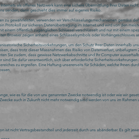
Internets als offenes Netzwerk kann eine sichere Übermittlung Ihrer Daten nicht i
ns senden, dann geschieht dies immer auf eigenes Risiko.
aten zu gewährleisten, verwenden wir Verschlüsselungsmechanismen gemäss den
t ein Protokoll zur sicheren Datenübertragung im Internet und wird von den meist
t einem öffentlich zugänglichen Schlüssel verschlüsselt und nur mit einem spezi
sten Browser zeigen anhand eines Schlüsselsymbols oder Vorhängeschlosses an,
ganisatorische Sicherheitsvorkehrungen, um den Schutz Ihrer Daten innerhalb un
isen, dass trotz dieser Massnahmen das Risiko von Datenverlust, unbefugtem Z
chten Sie zudem, dass gewisse Netzwerkabschnitte und Ihr Computer ausserhalb
r sind Sie dafür verantwortlich, sich über erforderliche Sicherheitsvorkehrunge
reiches zu ergreifen. Eine Haftung unsererseits für Schäden, welche Ihnen dur
ossen.
ange, wie es für die von uns genannten Zwecke notwendig ist oder wie wir gesetzl
en Zwecke auch in Zukunft nicht mehr notwendig sind werden von uns im Rahmen 
ist nicht Vertragsbestandteil und jederzeit durch uns abänderbar. Es gilt jeweil