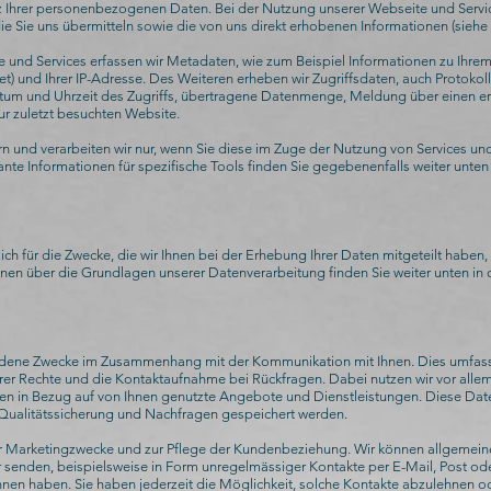
 Ihrer personenbezogenen Daten. Bei der Nutzung unserer Webseite und Services 
e Sie uns übermitteln sowie die von uns direkt erhobenen Informationen (siehe 
und Services erfassen wir Metadaten, wie zum Beispiel Informationen zu Ihrem
et) und Ihrer IP-Adresse. Des Weiteren erheben wir Zugriffsdaten, auch Protoko
m und Uhrzeit des Zugriffs, übertragene Datenmenge, Meldung über einen er
r zuletzt besuchten Website.
n und verarbeiten wir nur, wenn Sie diese im Zuge der Nutzung von Services und
ante Informationen für spezifische Tools finden Sie gegebenenfalls weiter unten
ich für die Zwecke, die wir Ihnen bei der Erhebung Ihrer Daten mitgeteilt haben,
nen über die Grundlagen unserer Datenverarbeitung finden Sie weiter unten in 
chiedene Zwecke im Zusammenhang mit der Kommunikation mit Ihnen. Dies umfa
er Rechte und die Kontaktaufnahme bei Rückfragen. Dabei nutzen wir vor al
n in Bezug auf von Ihnen genutzte Angebote und Dienstleistungen. Diese Date
ualitätssicherung und Nachfragen gespeichert werden.
ür Marketingzwecke und zur Pflege der Kundenbeziehung. Wir können allgemeine
senden, beispielsweise in Form unregelmässiger Kontakte per E-Mail, Post oder
Ihnen haben. Sie haben jederzeit die Möglichkeit, solche Kontakte abzulehnen od