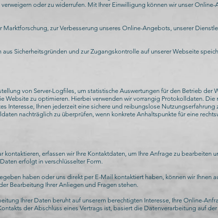
erweigern oder zu widerrufen. Mit Ihrer Einwilligung können wir unser Online-A
̈r Marktforschung, zur Verbesserung unseres Online-Angebots, unserer Dienstlei
ch aus Sicherheitsgründen und zur Zugangskontrolle auf unserer Webseite speich
tellung von Server-Logfiles, um statistische Auswertungen für den Betrieb der W
e Website zu optimieren. Hierbei verwenden wir vorrangig Protokolldaten. Die r
es Interesse, Ihnen jederzeit eine sichere und reibungslose Nutzungserfahrung 
daten nachträglich zu überprüfen, wenn konkrete Anhaltspunkte für eine rech
r kontaktieren, erfassen wir Ihre Kontaktdaten, um Ihre Anfrage zu bearbeiten 
aten erfolgt in verschlüsselter Form.
egeben haben oder uns direkt per E-Mail kontaktiert haben, können wir Ihnen a
er Bearbeitung Ihrer Anliegen und Fragen stehen.
rbeitung Ihrer Daten beruht auf unserem berechtigten Interesse, Ihre Online-Anfra
ontakts der Abschluss eines Vertrags ist, basiert die Datenverarbeitung auf de